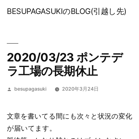
コ
BESUPAGASUKIのBLOG(引越し先)
ン
テ
ン
ツ
2020/03/23 ポンテデ
へ
ラ工場の長期休止
ス
投
besupagasuki
2020年3月24日
キ
稿
ッ
者:
プ
文章を書いてる間にも次々と状況の変化
が届いてます。