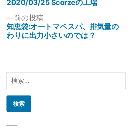
の
2020/03/25 Scorzeの工場
投
投
前
前の投稿
稿
稿:
の
知恵袋:オートマベスパ、排気量の
ナ
投
わりに出力小さいのでは？
稿:
ビ
ゲ
ー
検
シ
索:
ョ
ン