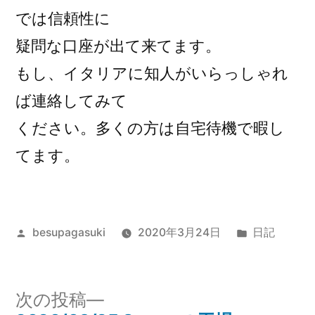
では信頼性に
疑問な口座が出て来てます。
もし、イタリアに知人がいらっしゃれ
ば連絡してみて
ください。多くの方は自宅待機で暇し
てます。
投
カ
besupagasuki
2020年3月24日
日記
稿
テ
者:
ゴ
リ
次
次の投稿
ー: