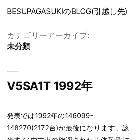
コ
BESUPAGASUKIのBLOG(引越し先)
ン
テ
カテゴリーアーカイブ:
ン
未分類
ツ
へ
ス
V5SA1T 1992年
キ
ッ
プ
発表では1992年の146099-
148270(2172台)が最後になります。該