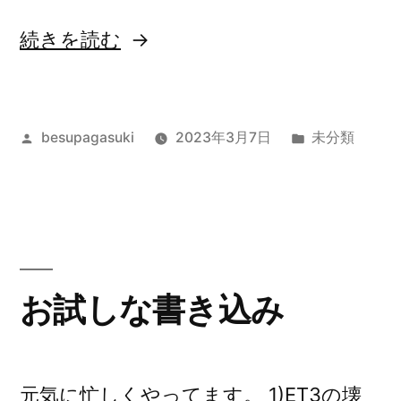
“et3
続きを読む
の
壊
投
カ
besupagasuki
2023年3月7日
未分類
し
稿
テ
方、
者:
ゴ
遅
リ
ー:
延
中。”
お試しな書き込み
の
元気に忙しくやってます。 1)ET3の壊