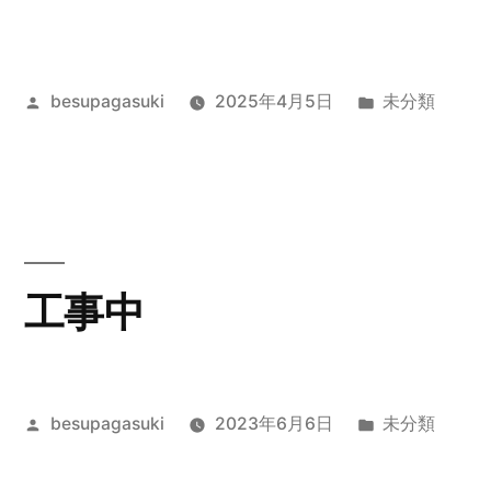
体
番
投
カ
besupagasuki
2025年4月5日
未分類
号:PX200”
稿
テ
の
者:
ゴ
リ
ー:
工事中
投
カ
besupagasuki
2023年6月6日
未分類
稿
テ
者:
ゴ