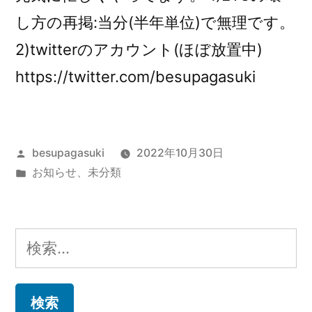
し方の再掲:当分(半年単位)で無理です。
2)twitterのアカウント(ほぼ放置中)
https://twitter.com/besupagasuki
投
besupagasuki
2022年10月30日
稿
カ
お知らせ
、
未分類
者:
テ
ゴ
リ
検
ー:
索: