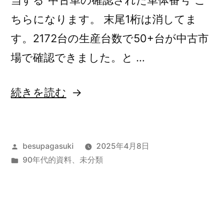
当する”中古車の確認された車体番号”こ
ちらになります。 末尾1桁は消してま
す。2172台の生産台数で50+台が中古市
場で確認できました。と …
“V5SA1T
続きを読む
1992
年”
投
besupagasuki
2025年4月8日
の
稿
カ
90年代的資料
、
未分類
者:
テ
ゴ
リ
ー: