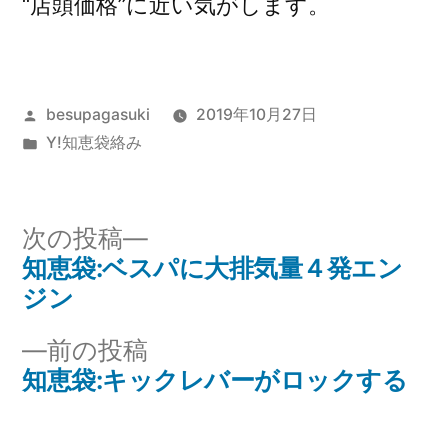
“店頭価格”に近い気がします。
投
besupagasuki
2019年10月27日
稿
カ
Y!知恵袋絡み
者:
テ
ゴ
リ
次
次の投稿
ー:
の
知恵袋:ベスパに大排気量４発エン
投
投
ジン
稿
稿:
前
前の投稿
ナ
の
知恵袋:キックレバーがロックする
投
ビ
稿: