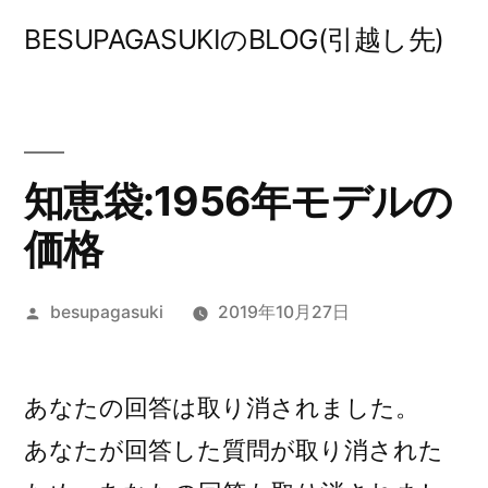
コ
BESUPAGASUKIのBLOG(引越し先)
ン
テ
ン
ツ
知恵袋:1956年モデルの
へ
価格
ス
投
besupagasuki
2019年10月27日
キ
稿
ッ
者:
プ
あなたの回答は取り消されました。
あなたが回答した質問が取り消された