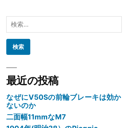
ゲ
ー
検
シ
索:
ョ
ン
最近の投稿
なぜにV50Sの前輪ブレーキは効か
ないのか
二面幅11mmなM7