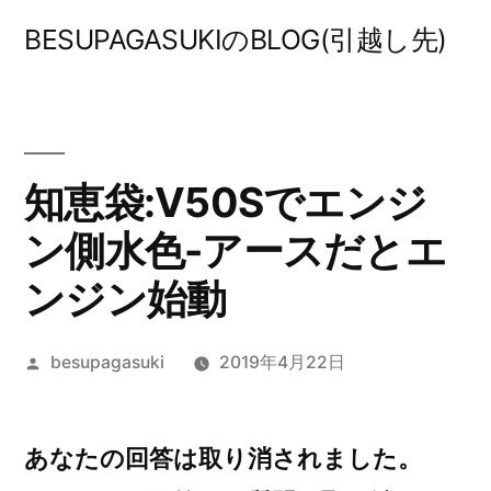
コ
BESUPAGASUKIのBLOG(引越し先)
ン
テ
ン
ツ
知恵袋:V50Sでエンジ
へ
ン側水色-アースだとエ
ス
ンジン始動
キ
ッ
投
besupagasuki
2019年4月22日
稿
プ
者:
あなたの回答は取り消されました。