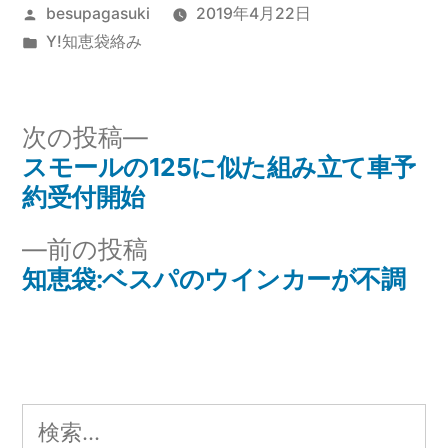
投
besupagasuki
2019年4月22日
稿
カ
Y!知恵袋絡み
者:
テ
ゴ
リ
次
次の投稿
ー:
の
スモールの125に似た組み立て車予
投
投
約受付開始
稿
稿:
前
前の投稿
ナ
の
知恵袋:ベスパのウインカーが不調
投
ビ
稿:
ゲ
ー
検