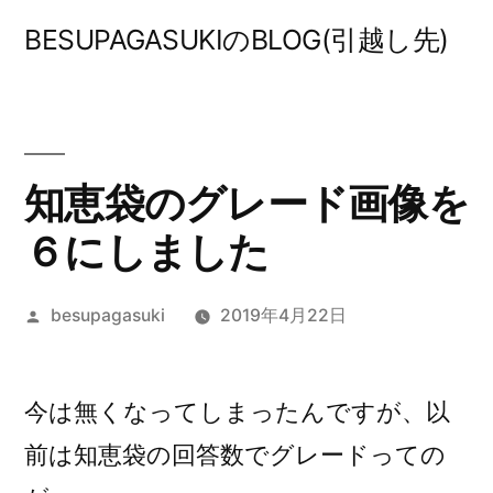
コ
BESUPAGASUKIのBLOG(引越し先)
ン
テ
ン
ツ
知恵袋のグレード画像を
へ
６にしました
ス
投
besupagasuki
2019年4月22日
キ
稿
ッ
者:
プ
今は無くなってしまったんですが、以
前は知恵袋の回答数でグレードっての