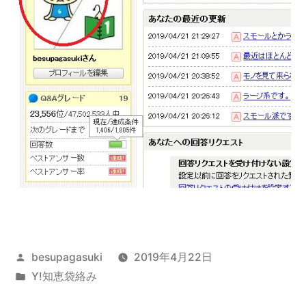
投
besupagasuki
2019年4月22日
稿
カ
Y!知恵袋絡み
者:
テ