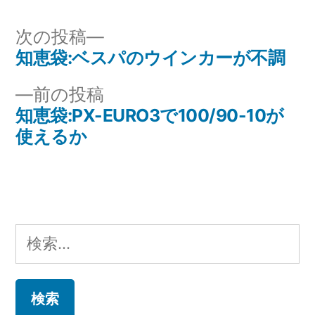
ゴ
リ
次
次の投稿
ー:
の
知恵袋:ベスパのウインカーが不調
投
投
前
前の投稿
稿
稿:
の
知恵袋:PX-EURO3で100/90-10が
ナ
投
使えるか
稿:
ビ
ゲ
ー
検
シ
索:
ョ