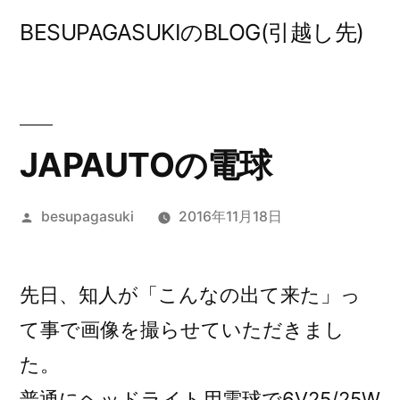
コ
BESUPAGASUKIのBLOG(引越し先)
ン
テ
ン
ツ
JAPAUTOの電球
へ
投
besupagasuki
2016年11月18日
ス
稿
キ
者:
ッ
先日、知人が「こんなの出て来た」っ
プ
て事で画像を撮らせていただきまし
た。
普通にヘッドライト用電球で6V25/25W