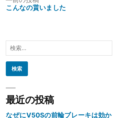
稿
稿:
の
こんなの貰いました
ナ
投
稿:
ビ
ゲ
検
ー
索:
シ
ョ
ン
最近の投稿
なぜにV50Sの前輪ブレーキは効か