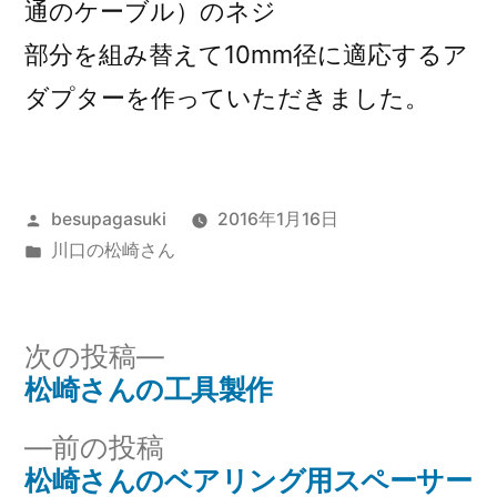
通のケーブル）のネジ
部分を組み替えて10mm径に適応するア
ダプターを作っていただきました。
投
besupagasuki
2016年1月16日
稿
カ
川口の松崎さん
者:
テ
ゴ
リ
次
次の投稿
ー:
の
松崎さんの工具製作
投
投
前
前の投稿
稿
稿:
の
松崎さんのベアリング用スペーサー