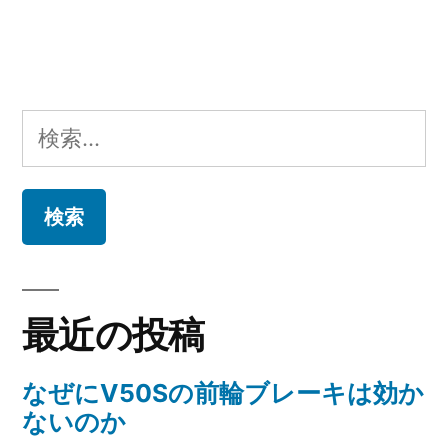
ナ
投
稿:
ビ
ゲ
検
ー
索:
シ
ョ
ン
最近の投稿
なぜにV50Sの前輪ブレーキは効か
ないのか