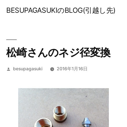
コ
BESUPAGASUKIのBLOG(引越し先)
ン
テ
ン
ツ
松崎さんのネジ径変換
へ
投
besupagasuki
2016年1月16日
ス
稿
キ
者:
ッ
プ