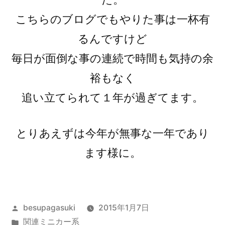
こちらのブログでもやりた事は一杯有
るんですけど
毎日が面倒な事の連続で時間も気持の余
裕もなく
追い立てられて１年が過ぎてます。
とりあえずは今年が無事な一年であり
ます様に。
投
besupagasuki
2015年1月7日
稿
カ
関連ミニカー系