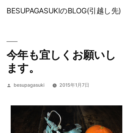
コ
BESUPAGASUKIのBLOG(引越し先)
ン
テ
ン
ツ
今年も宜しくお願いし
へ
ます。
ス
投
besupagasuki
2015年1月7日
キ
稿
ッ
者:
プ