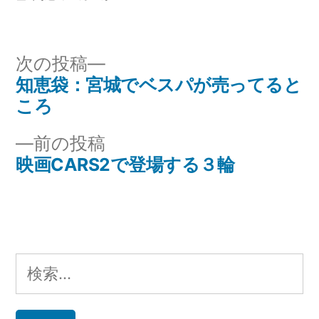
者:
テ
ゴ
リ
次
次の投稿
ー:
の
知恵袋：宮城でベスパが売ってると
投
投
ころ
稿
稿:
前
前の投稿
ナ
の
映画CARS2で登場する３輪
投
ビ
稿:
ゲ
ー
検
シ
索: