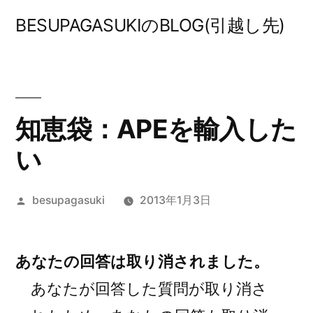
コ
BESUPAGASUKIのBLOG(引越し先)
ン
テ
ン
ツ
知恵袋：APEを輸入した
へ
い
ス
投
besupagasuki
2013年1月3日
キ
稿
ッ
者:
プ
あなたの回答は取り消されました。
あなたが回答した質問が取り消さ