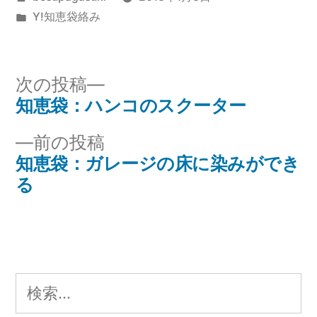
稿
カ
Y!知恵袋絡み
者:
テ
ゴ
リ
次
次の投稿
ー:
の
知恵袋：ハンコのスクーター
投
投
前
前の投稿
稿
稿:
の
知恵袋：ガレージの床に染みができ
ナ
投
る
稿:
ビ
ゲ
ー
検
シ
索: