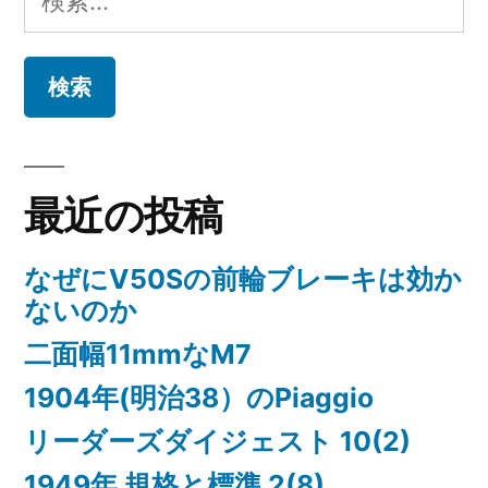
ー
索:
シ
ョ
ン
最近の投稿
なぜにV50Sの前輪ブレーキは効か
ないのか
二面幅11mmなM7
1904年(明治38）のPiaggio
リーダーズダイジェスト 10(2)
1949年 規格と標準 2(8)