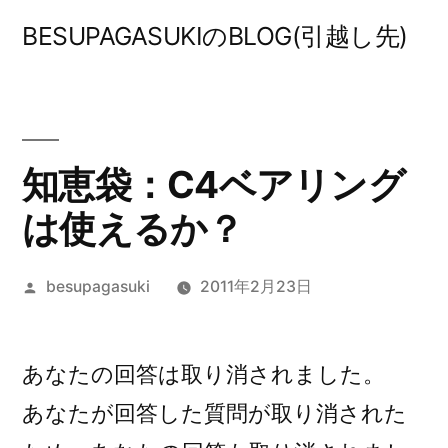
コ
BESUPAGASUKIのBLOG(引越し先)
ン
テ
ン
ツ
知恵袋：C4ベアリング
へ
は使えるか？
ス
投
besupagasuki
2011年2月23日
キ
稿
ッ
者:
プ
あなたの回答は取り消されました。
あなたが回答した質問が取り消された