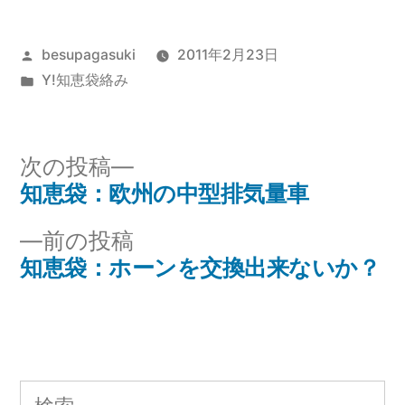
投
besupagasuki
2011年2月23日
稿
カ
Y!知恵袋絡み
者:
テ
ゴ
リ
次
次の投稿
ー:
の
知恵袋：欧州の中型排気量車
投
投
前
前の投稿
稿
稿:
の
知恵袋：ホーンを交換出来ないか？
ナ
投
稿:
ビ
ゲ
検