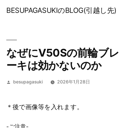
コ
BESUPAGASUKIのBLOG(引越し先)
ン
テ
ン
ツ
なぜにV50Sの前輪ブレ
へ
ーキは効かないのか
ス
投
besupagasuki
2026年1月28日
キ
稿
ッ
者:
プ
＊後で画像等を入れます。
-ご注意-