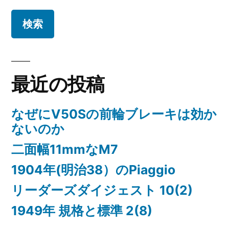
ゲ
ー
シ
ョ
最近の投稿
ン
なぜにV50Sの前輪ブレーキは効か
ないのか
二面幅11mmなM7
1904年(明治38）のPiaggio
リーダーズダイジェスト 10(2)
1949年 規格と標準 2(8)