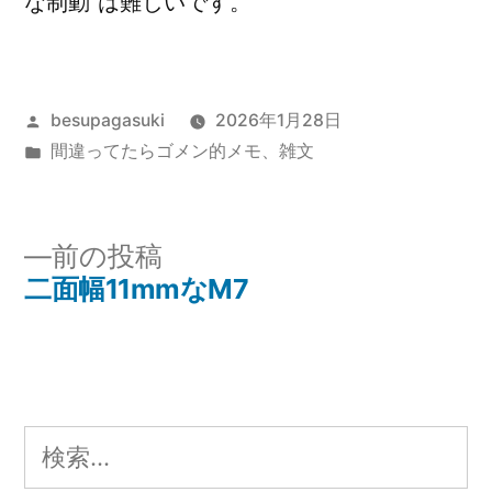
な制動”は難しいです。
投
besupagasuki
2026年1月28日
稿
カ
間違ってたらゴメン的メモ
、
雑文
者:
テ
ゴ
リ
前
前の投稿
ー:
の
二面幅11mmなM7
投
投
稿
稿:
ナ
検
ビ
索: