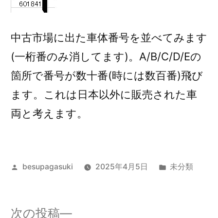
中古市場に出た車体番号を並べてみます
(一桁番のみ消してます)。A/B/C/D/Eの
箇所で番号が数十番(時には数百番)飛び
ます。これは日本以外に販売された車
両と考えます。
投
カ
besupagasuki
2025年4月5日
未分類
稿
テ
者:
ゴ
リ
次
次の投稿