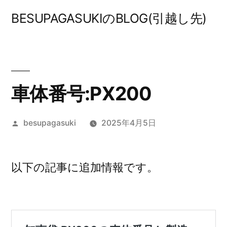
コ
BESUPAGASUKIのBLOG(引越し先)
ン
テ
ン
ツ
車体番号:PX200
へ
投
besupagasuki
2025年4月5日
ス
稿
キ
者:
ッ
以下の記事に追加情報です。
プ