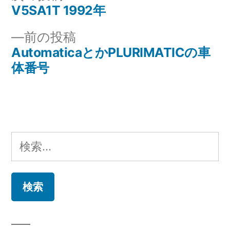
ー:
の
V5SA1T 1992年
投
投
前
前の投稿
稿
稿:
の
AutomaticaとかPLURIMATICの車
ナ
投
体番号
稿:
ビ
ゲ
ー
検
シ
索:
ョ
ン